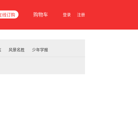
购物车
在线订购
登录
注册
志
风景名胜
少年学报