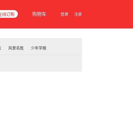
购物车
在线订购
登录
注册
志
风景名胜
少年学报